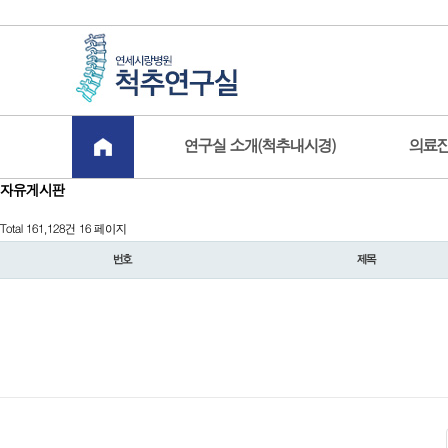
board.php?bo_table=free&sst=wr_datetime&sod=desc&sop=and&page=16
-->
연구실 소개(척추내시경)
의료진
자유게시판
Total 161,128건
16 페이지
번호
제목