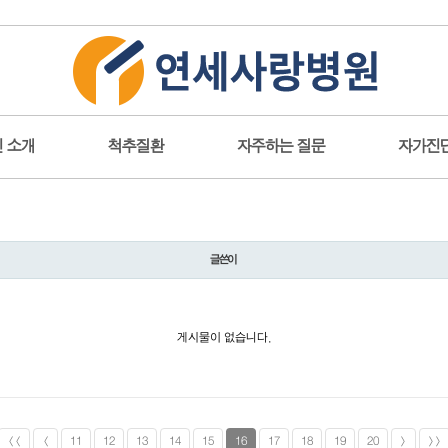
 소개
척추질환
자주하는 질문
자가진
글쓴이
게시물이 없습니다.
<<
<
11
12
13
14
15
16
17
18
19
20
>
>>