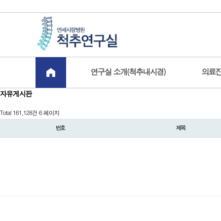
board.php?bo_table=free&sop=and&sst=wr_hit&sod=desc&sfl=&stx=&page=6
-->
연구실 소개(척추내시경)
의료진
자유게시판
Total 161,128건
6 페이지
번호
제목