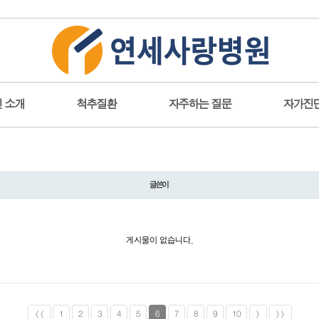
 소개
척추질환
자주하는 질문
자가진
글쓴이
게시물이 없습니다.
<<
1
2
3
4
5
6
7
8
9
10
>
>>