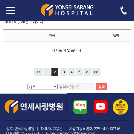
board.php?bo_table=free&sst=wr_hit&sod=asc&sop=and&page=2
-->
자유게시판
Total 161,128건
2 페이지
제목
날짜
게시물이 없습니다.
<<
1
2
3
4
5
>
>>