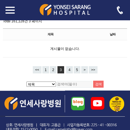
board.php?bo_table=free&sst=wr_hit&sod=asc&sop=and&page=3
-->
자유게시판
Total 161,128건
3 페이지
제목
날짜
게시물이 없습니다.
<<
1
2
3
4
5
>
>>